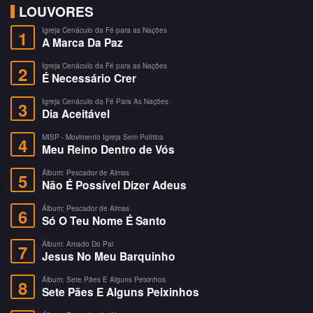
LOUVORES
Igreja Cenáculo da Fé para as Nações
1
A Marca Da Paz
Igreja Cenáculo da Fé para as Nações
2
É Necessário Crer
Igreja Cenáculo da Fé Para As Nações
3
Dia Aceitável
MISP - Movimento Igreja Sem Política
4
Meu Reino Dentro de Vós
Álbum: Pescador de Almas
5
Não É Possível Dizer Adeus
Álbum: Pescador de Almas
6
Só O Teu Nome É Santo
Álbum: Amado Do Pai
7
Jesus No Meu Barquinho
Álbum: Sete Pães E Alguns Peixinhos
8
Sete Pães E Alguns Peixinhos