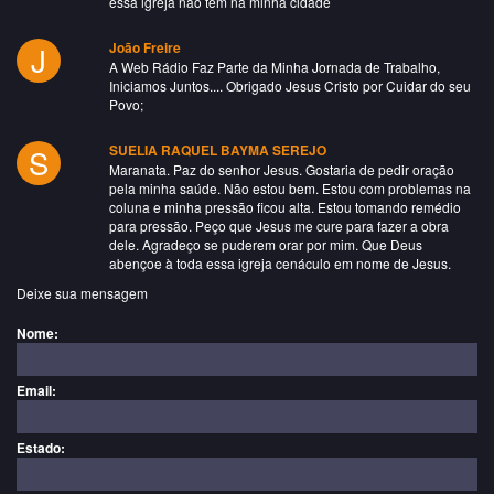
essa igreja não tem na minha cidade
J
João Freire
A Web Rádio Faz Parte da Minha Jornada de Trabalho,
Iniciamos Juntos.... Obrigado Jesus Cristo por Cuidar do seu
Povo;
S
SUELIA RAQUEL BAYMA SEREJO
Maranata. Paz do senhor Jesus. Gostaria de pedir oração
pela minha saúde. Não estou bem. Estou com problemas na
coluna e minha pressão ficou alta. Estou tomando remédio
para pressão. Peço que Jesus me cure para fazer a obra
dele. Agradeço se puderem orar por mim. Que Deus
abençoe à toda essa igreja cenáculo em nome de Jesus.
Deixe sua mensagem
Nome:
Email:
Estado: