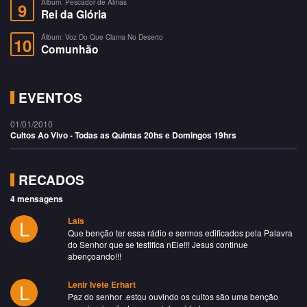
Álbum: Pescador de Almas
9
Rei da Glória
Álbum: Voz Do Que Clama No Deserto
10
Comunhão
EVENTOS
01/01/2010
Cultos Ao Vivo - Todas as Quintas 20hs e Domingos 19hrs
RECADOS
4 mensagens
L
Lais
Que benção ter essa rádio e sermos edificados pela Palavra
do Senhor que se testifica nEle!!! Jesus continue
abençoando!!!
L
Lenir Ivete Erhart
Paz do senhor .estou ouvindo os cultos são uma benção